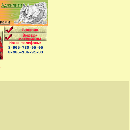
Наши телефоны:
8-905-730-95-05
8-985-106-91-33
у